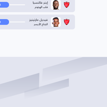
إينر فالنسيا
ا
قلب الهجوم
فيديل مارتينيز
ا
الجناح الأيسر