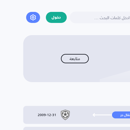
دخول
متابعة
2009-12-31
تقال حر