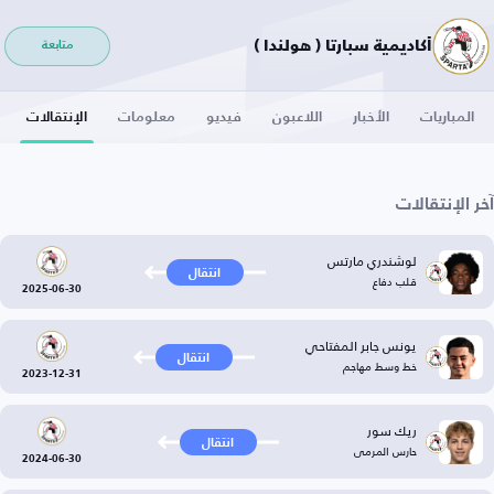
أكاديمية سبارتا ( هولندا )
متابعة
المباريات
الأخبار
اللاعبون
فيديو
معلومات
الإنتقالات
آخر الإنتقالات
لوشندري مارتس
انتقال
قلب دفاع
2025-06-30
يونس جابر المفتاحي
انتقال
خط وسط مهاجم
2023-12-31
ريك سور
انتقال
حارس المرمى
2024-06-30