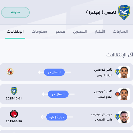
كانفي ( إنجلترا )
متابعة
المباريات
الأخبار
اللاعبون
فيديو
معلومات
الإنتقالات
آخر الإنتقالات
تايلر فوربس
انتقال حر
الجناح الأيمن
تايلر فوربس
انتقال حر
الجناح الأيمن
2025-10-01
ديميتار ميتوف
نهاية إعارة
حارس المرمى
2015-06-30