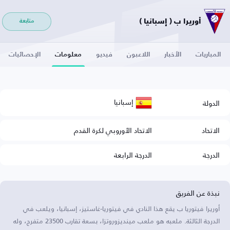
أوريرا ب ( إسبانيا )
متابعة
المباريات
الأخبار
اللاعبون
فيديو
معلومات
الإحصائيات
إسبانيا
الدولة
الاتحاد
الاتحاد الأوروبي لكرة القدم
الدرجة
الدرجة الرابعة
نبذة عن الفريق
أوريرا فيتوريا ب يقع هذا النادي في فيتوريا-غاستيز، إسبانيا، ويلعب في
الدرجة الثالثة. ملعبه هو ملعب مينديزوروتزا، بسعة تقارب 23500 متفرج، وله