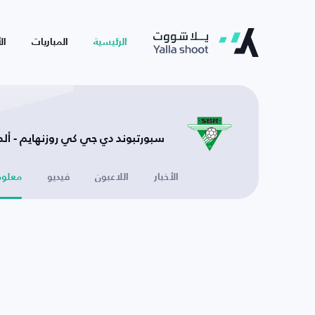
الرئيسية
المباريات
ال
سبورتبوند دي جي كي روزنهايم - ألما
الأخبار
اللاعبون
فيديو
معلوم