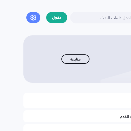
دخول
متابعة
 القدم