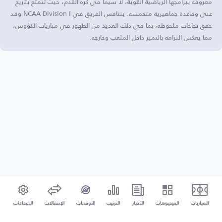
معروفة ببرامجها الرياضية القوية، لا سيما في كرة القدم، حيث تتمتع بتاريخ
غني وقاعدة جماهيرية متحمسة. يتنافس الفريق في NCAA Division I وقد
حقق نجاحات ملحوظة، بما في ذلك العديد من الظهور في مباريات الكؤوس،
مما يعكس التزامه بالتميز داخل الملعب وخارجه.
المباريات
الفيديوهات
الأخبار
الترتيب
التوقعات
الإنتقالات
الإعدادات