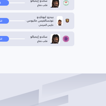
ساندو إيمبالو
ا
قلب دفاع
بيدرو ليوناردو
غونسالفيس ماتيوس
ان
حارس المرمى
ساندو إيمبالو
ان
قلب دفاع