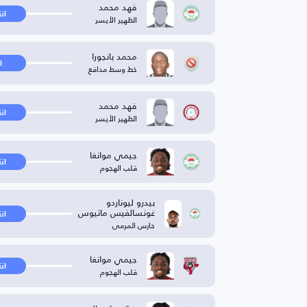
فهد محمد
ان
الظهير الأيسر
محمد بانجورا
ا
خط وسط مدافع
فهد محمد
ان
الظهير الأيسر
جيمي موانغا
ان
قلب الهجوم
بيدرو ليوناردو
غونسالفيس ماتيوس
ان
حارس المرمى
جيمي موانغا
ان
قلب الهجوم