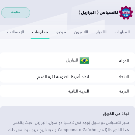
كاكسياس ( البرازيل )
متابعة
المباريات
الأخبار
اللاعبون
فيديو
معلومات
الإنتقالات
البرازيل
الدولة
الاتحاد
اتحاد أمريكا الجنوبية لكرة القدم
الدرجة
الدرجة الثانية
نبذة عن الفريق
سير كاكسياس دو سول يُوجد في كاكسيا دو سول، البرازيل، حيث ينافس
هذا النادي حاليًا في Campeonato Gaúcho ولديه تاريخ عريق، بما في ذلك