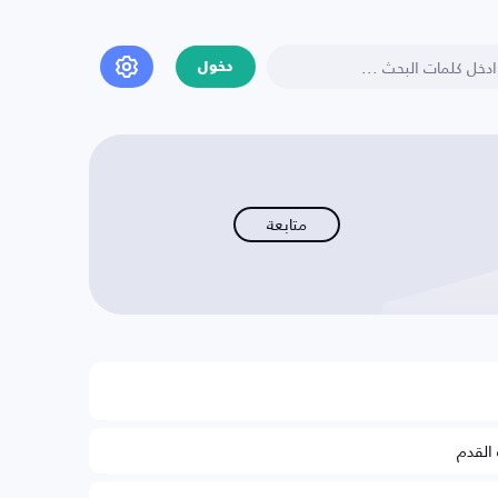
دخول
متابعة
 القدم