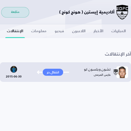
أكاديمية إيسترن ( هونج كونج )
متابعة
المباريات
الأخبار
اللاعبون
فيديو
معلومات
الإنتقالات
آخر الإنتقالات
تشون ويلسون كو
انتقال حر
حارس المرمى
2015-06-30