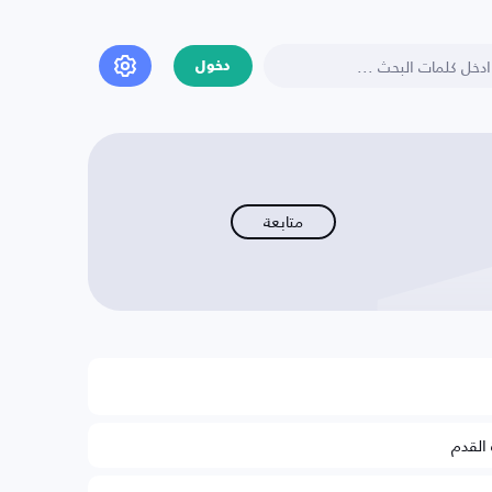
دخول
متابعة
 القدم