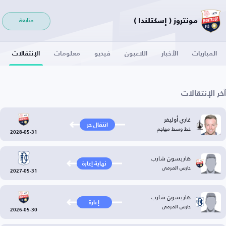
مونتروز ( إسكتلندا )
متابعة
المباريات
الأخبار
اللاعبون
فيديو
معلومات
الإنتقالات
آخر الإنتقالات
غاري أوليفر
انتقال حر
خط وسط مهاجم
2028-05-31
هاريسون شارب
نهاية إعارة
حارس المرمى
2027-05-31
هاريسون شارب
إعارة
حارس المرمى
2026-05-30