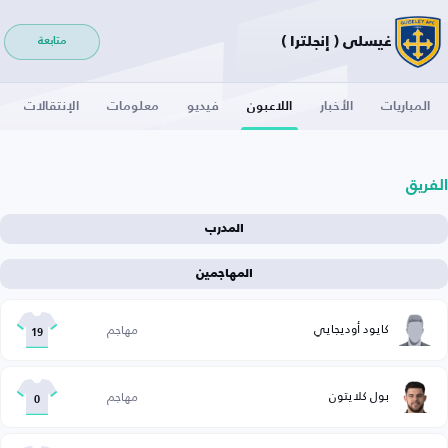
غيسلي ( إنجلترا )
متابعة
المباريات
الأخبار
اللاعبون
فيديو
معلومات
الإنتقالات
الفريق
المدرب
المهاجمين
كايود أوديجايي
مهاجم
19
بول كلايتون
مهاجم
0