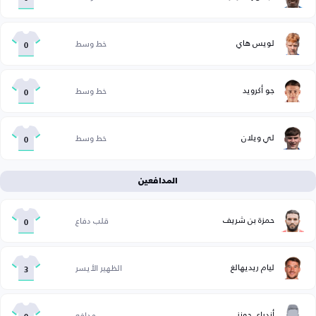
لويس هاي
خط وسط
0
جو أكرويد
خط وسط
0
لي ويلان
خط وسط
0
المدافعين
حمزة بن شريف
قلب دفاع
0
ليام ريديهالغ
الظهير الأيسر
3
أندراي جونز
مدافع