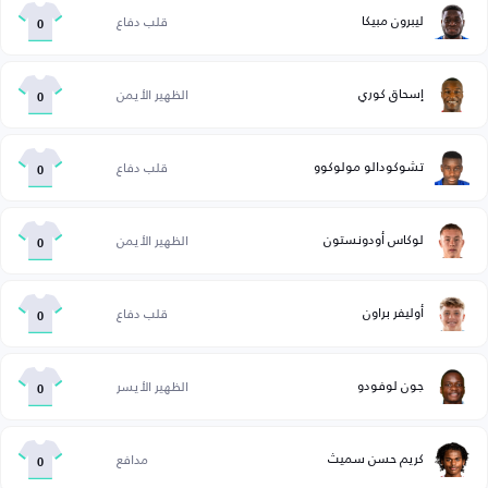
ليبرون مبيكا
قلب دفاع
0
إسحاق كوري
الظهير الأيمن
0
تشوكودالو مولوكوو
قلب دفاع
0
لوكاس أودونستون
الظهير الأيمن
0
أوليفر براون
قلب دفاع
0
جون لوفودو
الظهير الأيسر
0
كريم حسن سميث
مدافع
0