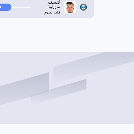
ألكسندر
سورلوث
ا
قلب الهجوم