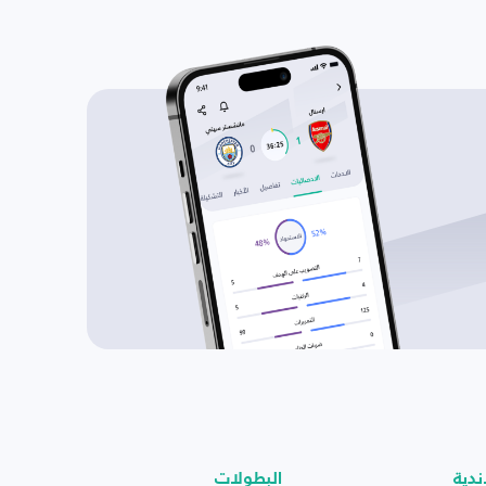
ندية
البطولات