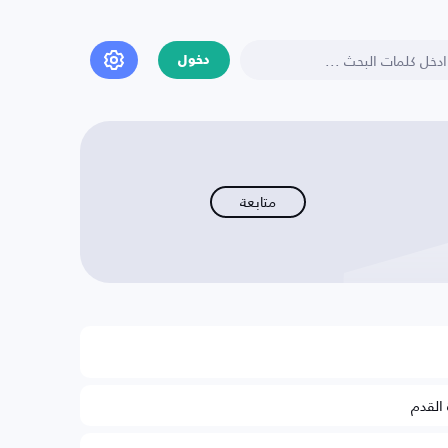
دخول
متابعة
 القدم