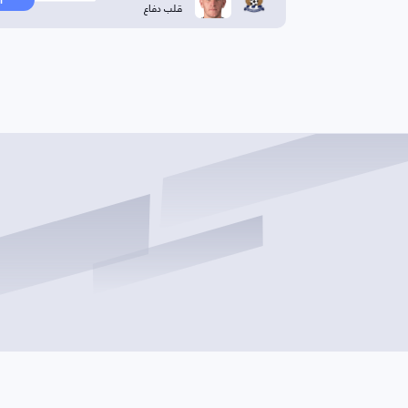
ا
قلب دفاع