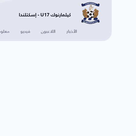
كيلمارنوك U17 - إسكتلندا
الأخبار
اللاعبون
فيديو
معلوم