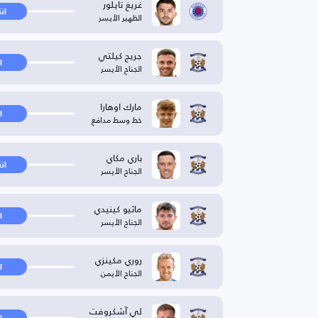
غريغ تايلور
ان
الظهير الأيسر
جريج كيلتي
ا
الجناح الأيسر
مارك اوهارا
ا
خط وسط مدافع
باري مكاي
ان
الجناح الأيسر
ماثيو كينيدي
ا
الجناح الأيسر
روري مكينزي
ا
الجناح الأيمن
لي آشكروفت