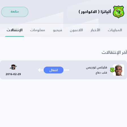
أليانزا ( الاكوادور )
متابعة
المباريات
الأخبار
اللاعبون
فيديو
معلومات
الإنتقالات
آخر الإنتقالات
فليكس توريس
انتقال
قلب دفاع
2016-02-29