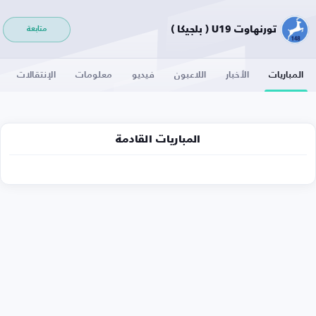
تورنهاوت U19 ( بلجيكا )
متابعة
المباريات
الأخبار
اللاعبون
فيديو
معلومات
الإنتقالات
المباريات القادمة