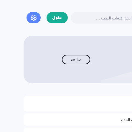
دخول
متابعة
 القدم