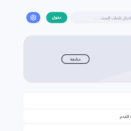
دخول
متابعة
 القدم