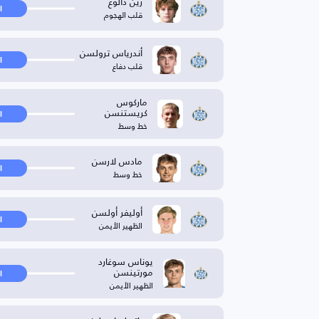
زين دالوغ
ا
قلب الهجوم
أندرياس ترولسن
ا
قلب دفاع
ماركوس
كريستنسن
ا
خط وسط
مادس لارسن
ا
خط وسط
أوليفر أولسن
ا
الظهير الأيمن
يوناس سوغارد
مورتينسن
ا
الظهير الأيمن