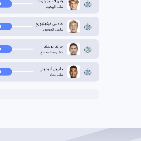
باتريك إيجيلوند
ا
قلب الهجوم
مادس كيكينبورج
ا
حارس المرمى
مارك برينك
ا
خط وسط مدافع
دانييل أنيمبي
ا
قلب دفاع