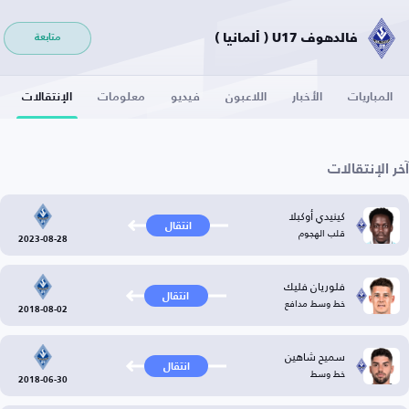
فالدهوف U17 ( ألمانيا )
متابعة
المباريات
الأخبار
اللاعبون
فيديو
معلومات
الإنتقالات
آخر الإنتقالات
كينيدي أوكبلا
انتقال
قلب الهجوم
2023-08-28
فلوريان فليك
انتقال
خط وسط مدافع
2018-08-02
سميح شاهين
انتقال
خط وسط
2018-06-30