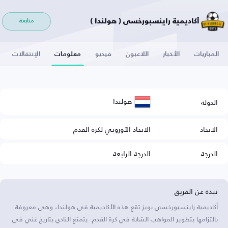
أكاديمية راينسبورخسي ( هولندا )
متابعة
المباريات
الأخبار
اللاعبون
فيديو
معلومات
الإنتقالات
هولندا
الدولة
الاتحاد
الاتحاد الأوروبي لكرة القدم
الدرجة
الدرجة الرابعة
نبذة عن الفريق
أكاديمية راينسبورخسي بويز تقع هذه الأكاديمية في هولندا، وهي معروفة
بالتزامها بتطوير المواهب الشابة في كرة القدم. يتمتع النادي بتاريخ غني في