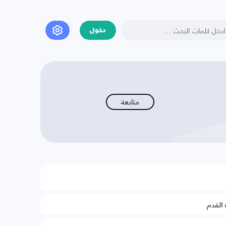
دخول
متابعة
 القدم