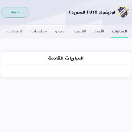
أوديفولد U19 ( السويد )
متابعة
المباريات
الأخبار
اللاعبون
فيديو
معلومات
الإنتقالات
المباريات القادمة