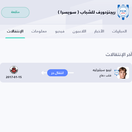
ريجنزدورف للشباب ( سويسرا )
متابعة
المباريات
الأخبار
اللاعبون
فيديو
معلومات
الإنتقالات
آخر الإنتقالات
تيبو سيثيرليه
انتقال حر
قلب دفاع
2017-01-15