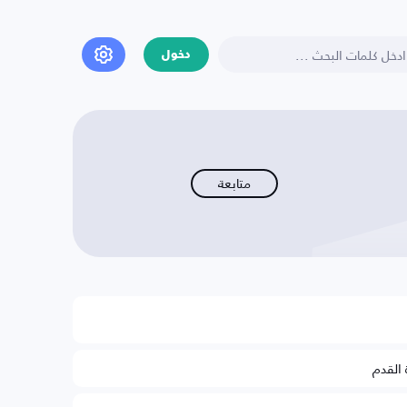
دخول
متابعة
 القدم