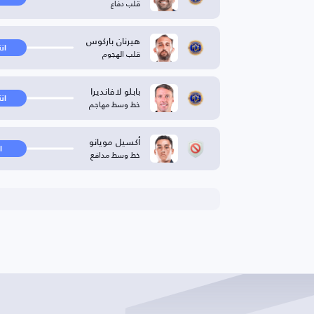
قلب دفاع
هيرنان باركوس
ان
قلب الهجوم
بابلو لافانديرا
ان
خط وسط مهاجم
أكسيل مويانو
ا
خط وسط مدافع