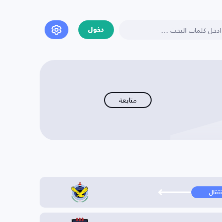
دخول
متابعة
نتقال