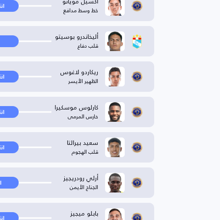
أكسيل مويانو
ان
خط وسط مدافع
أليخاندرو بوسيتو
قلب دفاع
ريكاردو لاغوس
ان
الظهير الأيسر
كارلوس موسكيرا
ان
حارس المرمى
سعيد بيرالتا
ان
قلب الهجوم
أرلي رودريجيز
ا
الجناح الأيمن
بابلو ميجيز
ان