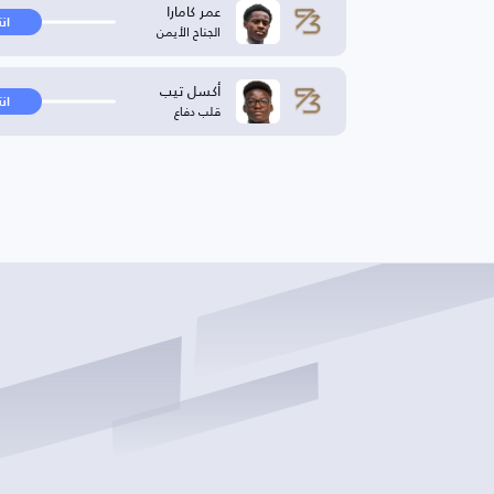
عمر كامارا
ان
الجناح الأيمن
أكسل تيب
ان
قلب دفاع