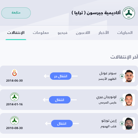
أكاديمية جيرسون ( تركيا )
متابعة
المباريات
الأخبار
اللاعبون
فيديو
معلومات
الإنتقالات
آخر الإنتقالات
سونر غونل
انتقال حر
الظهير الأيسر
2014-06-30
اونورجان بيري
انتقال
حارس المرمى
2014-01-16
إرين توزلو
انتقال
قلب الهجوم
2010-08-30