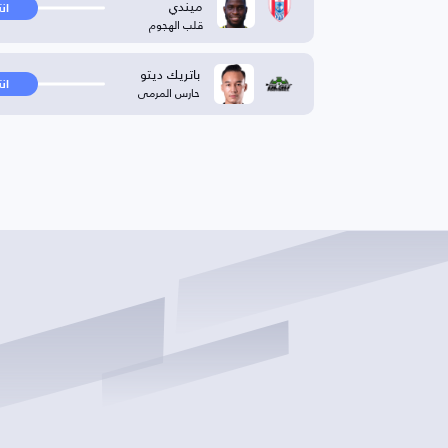
ميندي
ان
قلب الهجوم
باتريك ديتو
ان
حارس المرمى