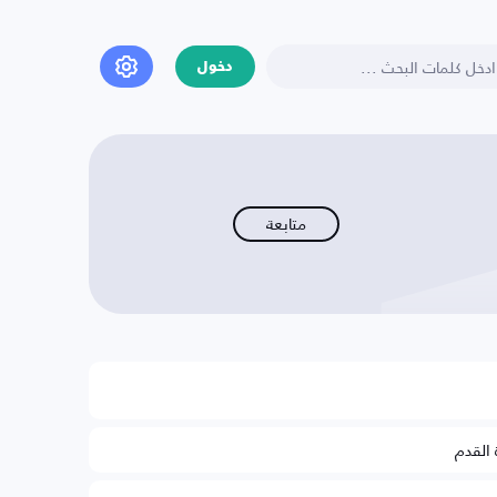
دخول
متابعة
 القدم