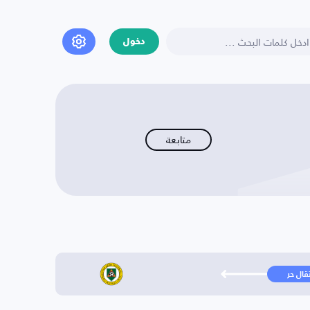
دخول
متابعة
تقال حر