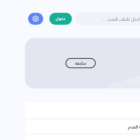
دخول
متابعة
 القدم