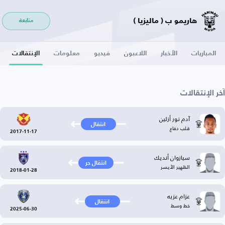
هاريمو ب ( ماليزيا )
متابعة
المباريات
الأخبار
اللاعبون
فيديو
معلومات
الإنتقالات
آخر الإنتقالات
آدم نور أزلين
انتقال
قلب دفاع
2017-11-17
سيازوان أنديك
انتقال حر
الظهير الأيسر
2018-01-28
عزام عزيه
انتقال
خط وسط
2025-06-30