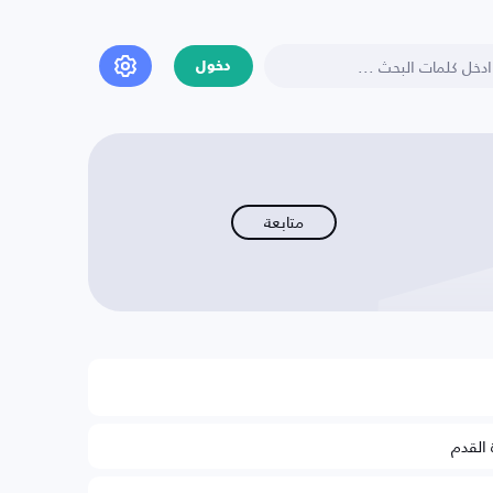
دخول
متابعة
 القدم