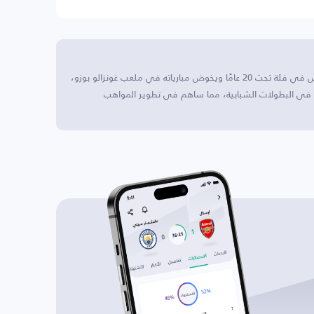
أوكاس U20 يقع هذا النادي في كيتو، الإكوادور، ويتنافس في فئة تحت 20 عامًا ويخوض مبارياته في ملعب غونزالو بوزو،
جاحات ملحوظة في البطولات الشبابية، مما ساهم في تطوير المواهب