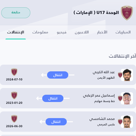
الوحدة U17 ( الإمارات )
متابعة
المباريات
الأخبار
اللاعبون
فيديو
معلومات
الإنتقالات
آخر الإنتقالات
عبد الله الكربي
انتقال
الظهير الأيمن
2024-07-10
إسماعيل عمر الزعابي
انتقال
خط وسط مهاجم
2023-01-20
محمد الشامسي
انتقال
حارس المرمى
2026-06-30