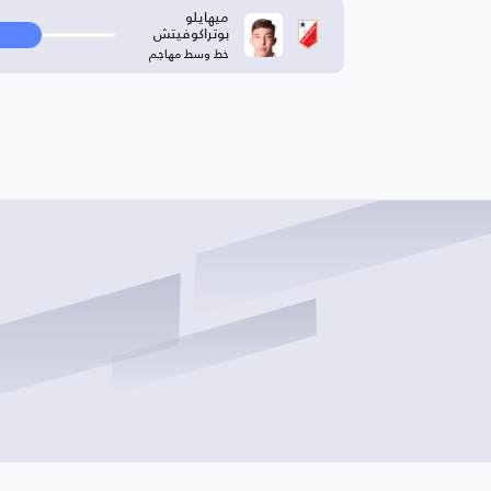
ميهايلو
بوتراكوفيتش
خط وسط مهاجم