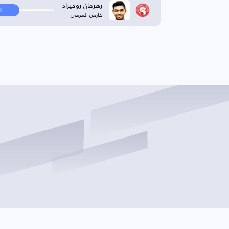
زهرفان روحيزاد
ا
حارس المرمى