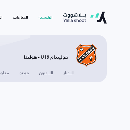
الرئيسية
المباريات
ال
فوليندام U19 - هولندا
الأخبار
اللاعبون
فيديو
معلوم