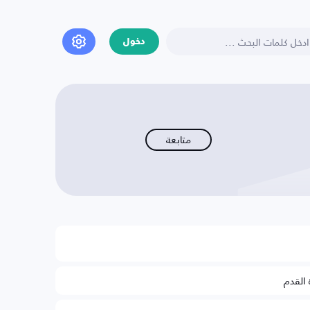
دخول
متابعة
 القدم