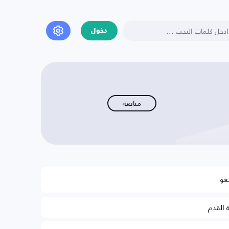
دخول
متابعة
غو
ة القدم