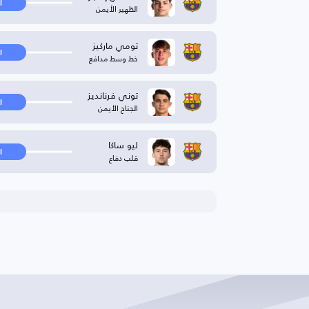
ا
الظهير الأيمن
تومي ماركيز
ا
خط وسط مدافع
توني فرنانديز
ا
الجناح الأيمن
ليو ساكا
ا
قلب دفاع