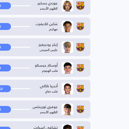
جوردي بسكير
ا
الظهير الأيسر
شاين كلايفرت
ا
مهاجم
إيكر رودريغيز
ا
حارس المرمى
أوسكار جيستاو
ا
قلب الهجوم
أندريا ناتالي
ان
قلب دفاع
جوفري تورينتس
ا
الظهير الأيسر
تشافي إسبارت