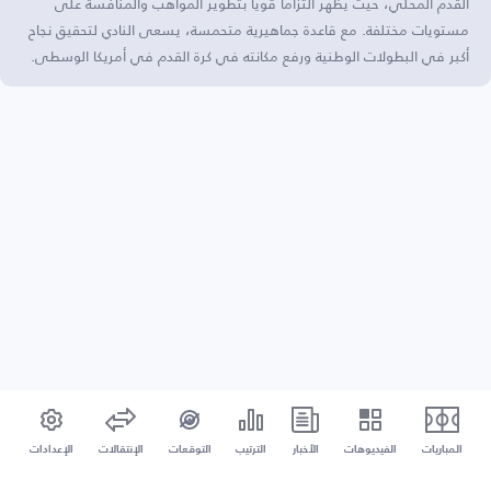
القدم المحلي، حيث يظهر التزامًا قويًا بتطوير المواهب والمنافسة على
مستويات مختلفة. مع قاعدة جماهيرية متحمسة، يسعى النادي لتحقيق نجاح
أكبر في البطولات الوطنية ورفع مكانته في كرة القدم في أمريكا الوسطى.
المباريات
الفيديوهات
الأخبار
الترتيب
التوقعات
الإنتقالات
الإعدادات