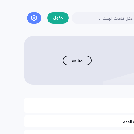
دخول
متابعة
 القدم