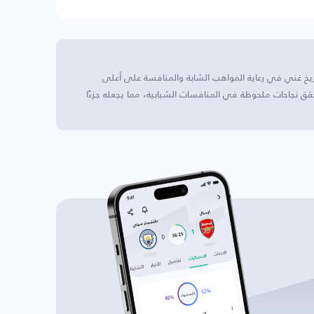
برص، وله تاريخ غني في رعاية المواهب الشابة والمنافسة على أعلى
 حقق نجاحات ملحوظة في المنافسات الشبابية، مما يجعله جزءًا