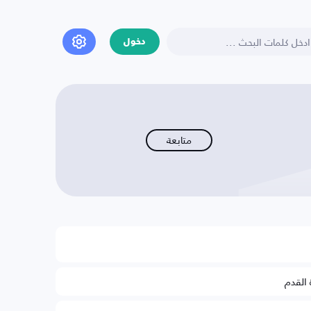
دخول
متابعة
 القدم