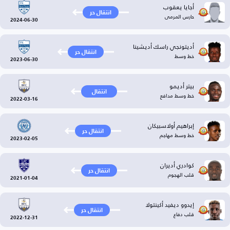
أجايا يعقوب
انتقال حر
حارس المرمى
2024-06-30
أديتونجي راسك أديشينا
انتقال حر
خط وسط
2023-06-30
بيتر أديمو
انتقال
خط وسط مدافع
2022-03-16
إبراهيم أولاسبيكان
انتقال حر
خط وسط مهاجم
2023-02-05
كوادري أديران
انتقال حر
قلب الهجوم
2021-01-04
إيدوو ديفيد أكينتولا
انتقال حر
قلب دفاع
2022-12-31