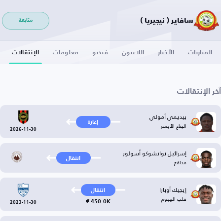
سافاير ( نيجيريا )
متابعة
المباريات
الأخبار
اللاعبون
فيديو
معلومات
الإنتقالات
آخر الإنتقالات
بيديمي أمولي
إعارة
الجناح الأيسر
2026-11-30
إسرائيل نواتشوكو أسولور
انتقال
مدافع
إيجيك أوبارا
انتقال
قلب الهجوم
450.0K €
2023-11-30