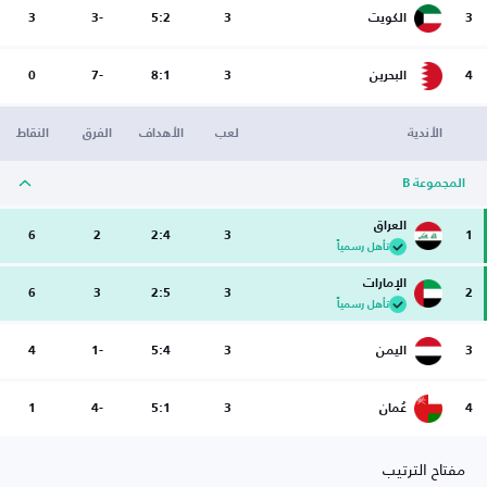
3
الكويت
3
5:2
-3
3
4
البحرين
3
8:1
-7
0
الأندية
لعب
الأهداف
الفرق
النقاط
المجموعة B
العراق
6
2
2:4
3
1
تأهل رسمياً
الإمارات
6
3
2:5
3
2
تأهل رسمياً
3
اليمن
3
5:4
-1
4
4
عُمان
3
5:1
-4
1
مفتاح الترتيب