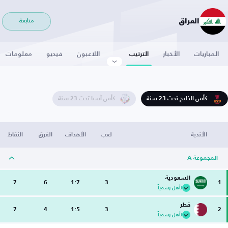
العراق
متابعة
المباريات
الأخبار
الترتيب
اللاعبون
فيديو
معلومات
كأس الخليج تحت 23 سنة
كأس آسيا تحت 23 سنة
الأندية
لعب
الأهداف
الفرق
النقاط
المجموعة A
السعودية
7
6
1:7
3
1
تأهل رسمياً
قطر
7
4
1:5
3
2
تأهل رسمياً